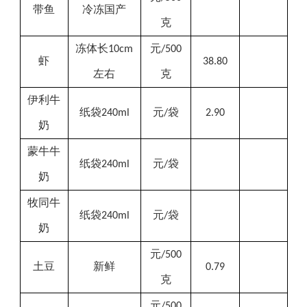
带鱼
冷冻国产
克
冻体长
元
10cm
/500
虾
38.80
左右
克
伊利
牛
纸袋
元
袋
240ml
/
2.90
奶
蒙牛牛
纸袋
元
袋
240ml
/
奶
牧同牛
纸袋
元
袋
240
ml
/
奶
元
/500
土豆
新鲜
0.79
克
元
/500