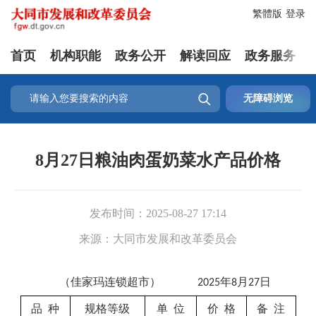
繁體版
登录
首页
机构职能
政务公开
解读回应
政务服务

无障碍浏览
8月27日粮油肉蛋奶菜水产品价格
发布时间：
2025-08-27 17:14
来源：
大同市发展和改革委员会
（
佳家玛连锁超市）
年
月
日
202
5
8
27
品
种
规格等级
单
位
价
格
备
注