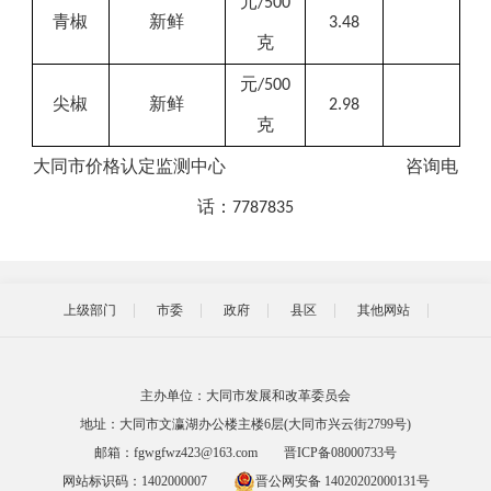
元
/500
青椒
新鲜
3.48
克
元
/500
尖椒
新鲜
2.98
克
大同市价格
认定
监测中心
咨询
电
话：
7787835
上级部门
市委
政府
县区
其他网站
主办单位：大同市发展和改革委员会
地址：大同市文瀛湖办公楼主楼6层(大同市兴云街2799号)
邮箱：fgwgfwz423@163.com
晋ICP备08000733号
网站标识码：1402000007
晋公网安备 14020202000131号