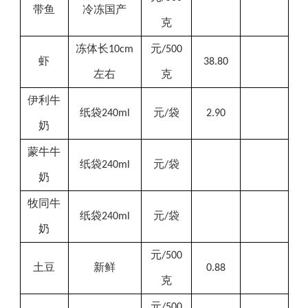
带鱼
冷冻国产
克
冻体长
元
10cm
/500
虾
38.80
左右
克
伊利
牛
纸袋
元
袋
240ml
/
2.90
奶
蒙牛牛
纸袋
元
袋
240ml
/
奶
牧同牛
纸袋
元
袋
240
ml
/
奶
元
/500
土豆
新鲜
0.88
克
元
/500