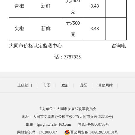
元
/500
青椒
新鲜
3.48
克
元
/500
尖椒
新鲜
3.48
克
大同市价格
认定
监测中心
咨询
电
话：
7787835
上级部门
市委
政府
县区
其他网站
主办单位：大同市发展和改革委员会
地址：大同市文瀛湖办公楼主楼6层(大同市兴云街2799号)
邮箱：fgwgfwz423@163.com
晋ICP备08000733号
网站标识码：1402000007
晋公网安备 14020202000131号