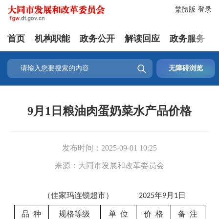
繁體版
登录
首页
机构职能
政务公开
解读回应
政务服务

无障碍浏览
9月1日粮油肉蛋奶菜水产品价格
发布时间：
2025-09-01 10:25
来源：
大同市发展和改革委员会
（
佳家玛连锁超市）
年
月
日
202
5
9
1
品
种
规格等级
单
位
价
格
备
注