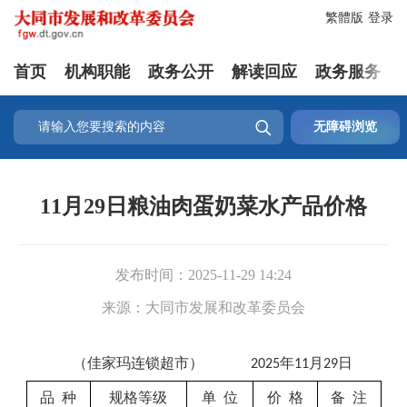
繁體版
登录
首页
机构职能
政务公开
解读回应
政务服务

无障碍浏览
11月29日粮油肉蛋奶菜水产品价格
发布时间：
2025-11-29 14:24
来源：
大同市发展和改革委员会
（
佳家玛连锁超市）
年
月
日
202
5
1
1
29
品
种
规格等级
单
位
价
格
备
注