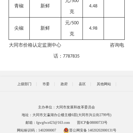
元
/500
青椒
新鲜
4.48
克
元
/500
尖椒
新鲜
4.98
克
大同市价格
认定
监测中心
咨询
电
话：
7787835
上级部门
市委
政府
县区
其他网站
主办单位：大同市发展和改革委员会
地址：大同市文瀛湖办公楼主楼6层(大同市兴云街2799号)
邮箱：fgwgfwz423@163.com
晋ICP备08000733号
网站标识码：1402000007
晋公网安备 14020202000131号