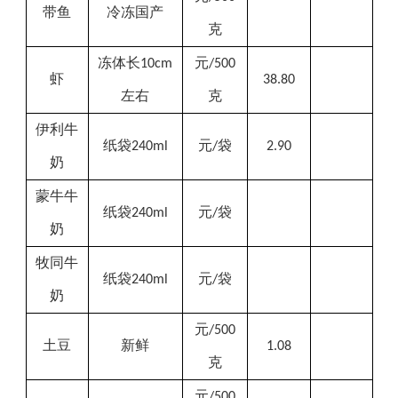
带鱼
冷冻国产
克
冻体长
元
10cm
/500
虾
38.80
左右
克
伊利
牛
纸袋
元
袋
240ml
/
2.90
奶
蒙牛牛
纸袋
元
袋
240ml
/
奶
牧同牛
纸袋
元
袋
240
ml
/
奶
元
/500
土豆
新鲜
1.08
克
元
/500