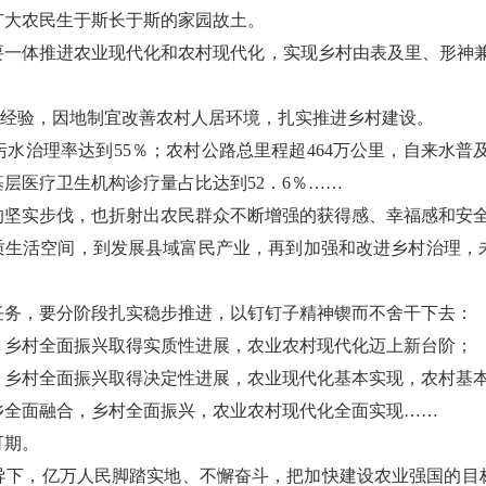
广大农民生于斯长于斯的家园故土。
要一体推进农业现代化和农村现代化，实现乡村由表及里、形神兼
程”经验，因地制宜改善农村人居环境，扎实推进乡村建设。
水治理率达到55％；农村公路总里程超464万公里，自来水普及
层医疗卫生机构诊疗量占比达到52．6％……
的坚实步伐，也折射出农民群众不断增强的获得感、幸福感和安
优质生活空间，到发展县域富民产业，再到加强和改进乡村治理，
任务，要分阶段扎实稳步推进，以钉钉子精神锲而不舍干下去：
展。乡村全面振兴取得实质性进展，农业农村现代化迈上新台阶；
效。乡村全面振兴取得决定性进展，农业现代化基本实现，农村基
乡全面融合，乡村全面振兴，农业农村现代化全面实现……
可期。
导下，亿万人民脚踏实地、不懈奋斗，把加快建设农业强国的目