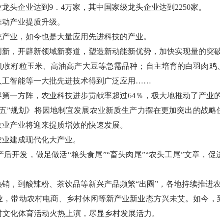
头企业达到9．4万家，其中国家级龙头企业达到2250家。
推动产业提质升级。
统产业，如今也是大量应用先进科技的产业。
创新，开辟新领域新赛道，塑造新动能新优势，加快实现量的突
机收籽粒玉米、高油高产大豆等急需品种；自主培育的白羽肉鸡
人工智能等一大批先进技术得到广泛应用……
第一方阵，农业科技进步贡献率超过64％，极大地推动了产业
五五”规划》将因地制宜发展农业新质生产力摆在更加突出的战略
农业产业将迎来提质增效的快速发展。
农业建成现代化大产业。
后开发，做足做活“粮头食尾”“畜头肉尾”“农头工尾”文章，
销，到酸辣粉、茶饮品等新兴产品频繁“出圈”，各地持续推进
业，带动农村电商、乡村休闲等新产业新业态方兴未艾。如今，
等乡村文化体育活动火热上演，尽显乡村发展活力。