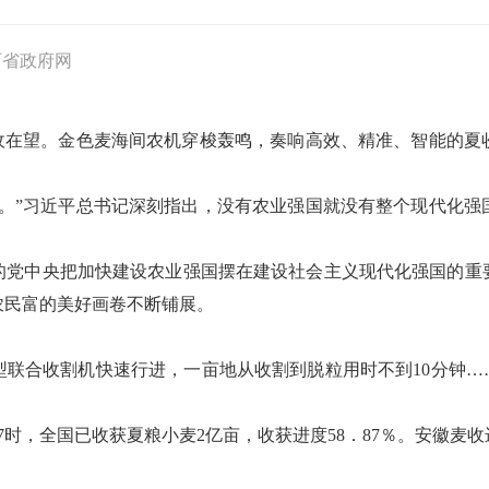
西省政府网
丰收在望。金色麦海间农机穿梭轰鸣，奏响高效、精准、智能的夏
基。”习近平总书记深刻指出，没有农业强国就没有整个现代化强
的党中央把加快建设农业强国摆在建设社会主义现代化强国的重
农民富的美好画卷不断铺展。
联合收割机快速行进，一亩地从收割到脱粒用时不到10分钟…
17时，全国已收获夏粮小麦2亿亩，收获进度58．87％。安徽