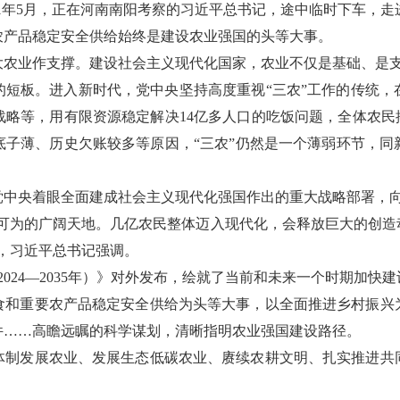
021年5月，正在河南南阳考察的习近平总书记，途中临时下车，
农产品稳定安全供给始终是建设农业强国的头等大事。
大农业作支撑。建设社会主义现代化国家，农业不仅是基础、是
的短板。进入新时代，党中央坚持高度重视“三农”工作的传统，
略等，用有限资源稳定解决14亿多人口的吃饭问题，全体农民
底子薄、历史欠账较多等原因，“三农”仍然是一个薄弱环节，同
党中央着眼全面建成社会主义现代化强国作出的重大战略部署，
有可为的广阔天地。几亿农民整体迈入现代化，会释放巨大的创造
上，习近平总书记强调。
（2024—2035年）》对外发布，绘就了当前和未来一个时期加快
食和重要农产品稳定安全供给为头等大事，以全面推进乡村振兴
件……高瞻远瞩的科学谋划，清晰指明农业强国建设路径。
体制发展农业、发展生态低碳农业、赓续农耕文明、扎实推进共