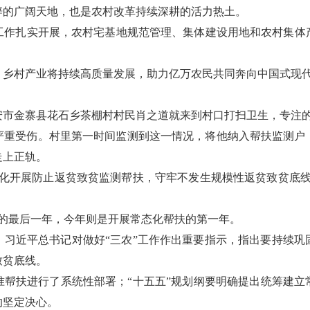
辟的广阔天地，也是农村改革持续深耕的活力热土。
点工作扎实开展，农村宅基地规范管理、集体建设用地和农村集体
，乡村产业将持续高质量发展，助力亿万农民共同奔向中国式现
安市金寨县花石乡茶棚村村民肖之道就来到村口打扫卫生，专注
手严重受伤。村里第一时间监测到这一情况，将他纳入帮扶监测
走上正轨。
态化开展防止返贫致贫监测帮扶，守牢不发生规模性返贫致贫底线
渡期的最后一年，今年则是开展常态化帮扶的第一年。
开。习近平总书记对做好“三农”工作作出重要指示，指出要持续
致贫底线。
准帮扶进行了系统性部署；“十五五”规划纲要明确提出统筹建立
的坚定决心。