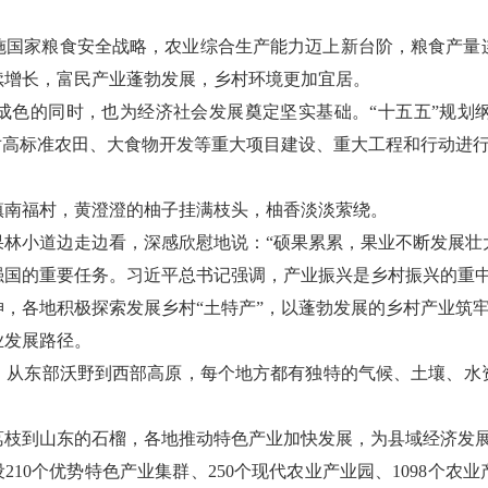
施国家粮食安全战略，农业综合生产能力迈上新台阶，粮食产量连
续增长，富民产业蓬勃发展，乡村环境更加宜居。
成色的同时，也为经济社会发展奠定坚实基础。“十五五”规划
对高标准农田、大食物开发等重大项目建设、重大工程和行动进
洋镇南福村，黄澄澄的柚子挂满枝头，柚香淡淡萦绕。
林小道边走边看，深感欣慰地说：“硕果累累，果业不断发展壮
强国的重要任务。习近平总书记强调，产业振兴是乡村振兴的重
，各地积极探索发展乡村“土特产”，以蓬勃发展的乡村产业筑
业发展路径。
，从东部沃野到西部高原，每个地方都有独特的气候、土壤、水
荔枝到山东的石榴，各地推动特色产业加快发展，为县域经济发
210个优势特色产业集群、250个现代农业产业园、1098个