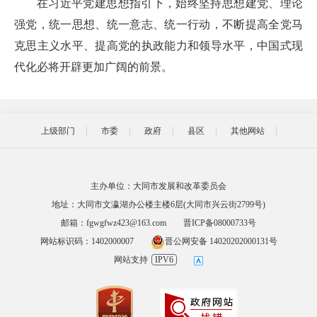
在习近平党建思想指引下，始终坚持思想建党、理论
强党，统一思想、统一意志、统一行动，不断提高全党马
克思主义水平、提高党的执政能力和领导水平，中国式现
代化必将开辟更加广阔的前景。
上级部门
市委
政府
县区
其他网站
主办单位：大同市发展和改革委员会
地址：大同市文瀛湖办公楼主楼6层(大同市兴云街2799号)
邮箱：fgwgfwz423@163.com
晋ICP备08000733号
网站标识码：1402000007
晋公网安备 14020202000131号
网站支持
IPV6