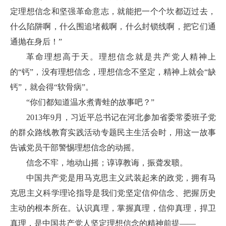
定理想信念和坚强革命意志，就能把一个个坎都迈过去，
什么陷阱啊，什么围追堵截啊，什么封锁线啊，把它们通
通抛在身后！”
革命理想高于天。理想信念就是共产党人精神上
的“钙”，没有理想信念，理想信念不坚定，精神上就会“缺
钙”，就会得“软骨病”。
“你们都知道温水煮青蛙的故事吧？”
2013年9月，习近平总书记在河北参加省委常委班子党
的群众路线教育实践活动专题民主生活会时，用这一故事
告诫党员干部警惕理想信念的动摇。
信念不牢，地动山摇；谆谆教诲，振聋发聩。
中国共产党是用马克思主义武装起来的政党，拥有马
克思主义科学理论指导是我们党坚定信仰信念、把握历史
主动的根本所在。认识真理，掌握真理，信仰真理，捍卫
真理，是中国共产党人坚定理想信念的精神前提——