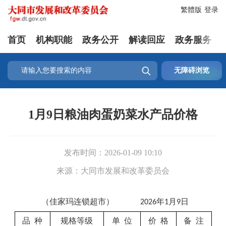
繁體版
登录
首页
机构职能
政务公开
解读回应
政务服务

无障碍浏览
1月9日粮油肉蛋奶菜水产品价格
发布时间：
2026-01-09 10:10
来源：
大同市发展和改革委员会
（
佳家玛连锁超市）
年
月
日
202
6
1
9
品
种
规格等级
单
位
价
格
备
注