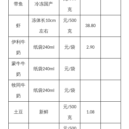
带鱼
冷冻国产
克
冻体长
元
10cm
/500
虾
38.80
左右
克
伊利
牛
纸袋
元
袋
240ml
/
2.90
奶
蒙牛牛
纸袋
元
袋
240ml
/
奶
牧同牛
纸袋
元
袋
240
ml
/
奶
元
/500
土豆
新鲜
1.08
克
元
/500