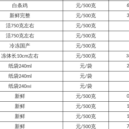
白条
鸡
元
克
6
/500
新鲜完整
元
克
3
/500
活
克左右
元
克
750
/500
活
克左右
元
克
750
/500
冷冻国产
元
克
/500
冻体长
左右
元
克
10cm
/500
3
纸袋
元
袋
2
240ml
/
纸袋
元
袋
240ml
/
纸袋
元
袋
240
/
ml
新鲜
元
克
0
/500
新鲜
元
克
1
/500
新鲜
元
克
1
/500
新鲜
元
克
7
/500