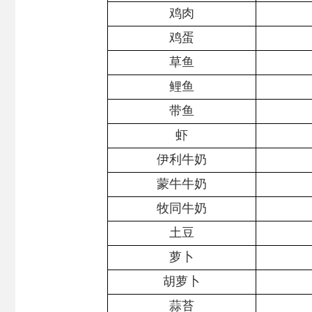
鸡肉
鸡蛋
草鱼
鲤鱼
带鱼
虾
伊利
牛奶
蒙牛牛奶
牧同牛奶
土豆
萝卜
胡萝卜
蒜苔