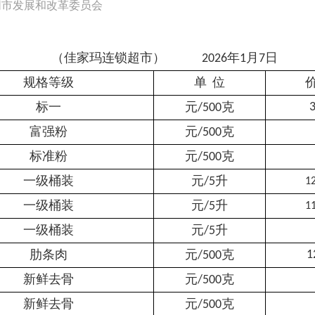
同市发展和改革委员会
（
佳家玛连锁超市）
年
月
日
20
26
1
7
规格等级
单
位
标一
元
克
3
/500
富强粉
元
克
/500
标准粉
元
克
/500
一级桶装
元
升
/5
1
一级桶装
元
升
/5
1
一级桶装
元
升
/5
肋条肉
元
克
1
/500
新鲜去骨
元
克
/500
新鲜去骨
元
克
/500