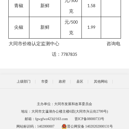
元
/500
青椒
新鲜
1.58
克
元
/500
尖椒
新鲜
1.99
克
大同市价格
认定
监测中心
咨询
电
话：
7787835
上级部门
市委
政府
县区
其他网站
主办单位：大同市发展和改革委员会
地址：大同市文瀛湖办公楼主楼6层(大同市兴云街2799号)
邮箱：fgwgfwz423@163.com
晋ICP备08000733号
网站标识码：1402000007
晋公网安备 14020202000131号