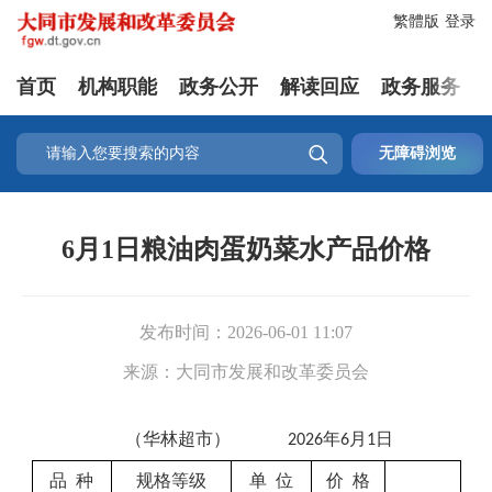
繁體版
登录
首页
机构职能
政务公开
解读回应
政务服务

无障碍浏览
6月1日粮油肉蛋奶菜水产品价格
发布时间：
2026-06-01 11:07
来源：
大同市发展和改革委员会
（
华林
超市）
年
月
日
20
26
6
1
品
种
规格等级
单
位
价
格