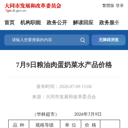
繁體版
登录
首页
机构职能
政务公开
解读回应
政务服务

无障碍浏览
7月9日粮油肉蛋奶菜水产品价格
发布时间：
2026-07-09 15:06
来源：
大同市发展和改革委员会
（
华林
超市）
年
月
日
20
26
7
9
品
种
规格等级
单
位
价
格