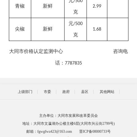
元
/500
青椒
新鲜
2.99
克
元
/500
尖椒
新鲜
1.68
克
大同市价格
认定
监测中心
咨询
电
话：
7787835
上级部门
市委
政府
县区
其他网站
主办单位：大同市发展和改革委员会
地址：大同市文瀛湖办公楼主楼6层(大同市兴云街2799号)
邮箱：fgwgfwz423@163.com
晋ICP备08000733号