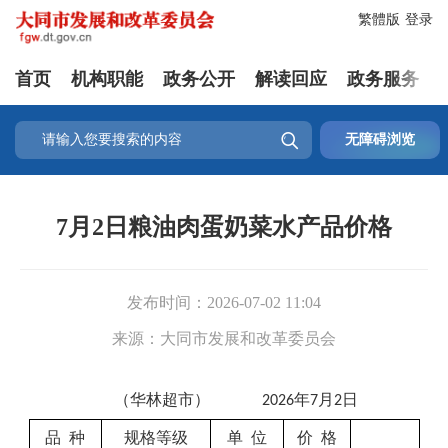
繁體版
登录
首页
机构职能
政务公开
解读回应
政务服务

无障碍浏览
7月2日粮油肉蛋奶菜水产品价格
发布时间：
2026-07-02 11:04
来源：
大同市发展和改革委员会
（
华林
超市）
年
月
日
20
26
7
2
品
种
规格等级
单
位
价
格