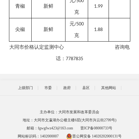
元
/500
青椒
新鲜
1.99
克
元
/500
尖椒
新鲜
1.88
克
大同市价格
认定
监测中心
咨询
电
话：
7787835
上级部门
市委
政府
县区
其他网站
主办单位：大同市发展和改革委员会
地址：大同市文瀛湖办公楼主楼6层(大同市兴云街2799号)
邮箱：fgwgfwz423@163.com
晋ICP备08000733号
网站标识码：1402000007
晋公网安备 14020202000131号