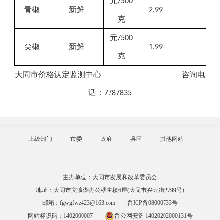
元
/500
青椒
新鲜
2.99
克
元
/500
尖椒
新鲜
1.99
克
大同市价格
认定
监测中心
咨询
电
话：
7787835
上级部门
市委
政府
县区
其他网站
主办单位：大同市发展和改革委员会
地址：大同市文瀛湖办公楼主楼6层(大同市兴云街2799号)
邮箱：fgwgfwz423@163.com
晋ICP备08000733号
网站标识码：1402000007
晋公网安备 14020202000131号