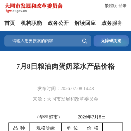
繁體版
登录
首页
机构职能
政务公开
解读回应
政务服务

无障碍浏览
7月8日粮油肉蛋奶菜水产品价格
发布时间：
2026-07-08 14:48
来源：
大同市发展和改革委员会
（
华林
超市）
年
月
日
20
26
7
8
品
种
规格等级
单
位
价
格