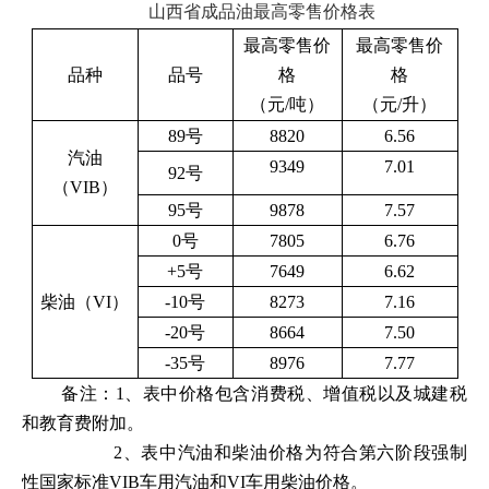
山西省成品油最高零售价格表
最高零售价
最高零售价
品种
品号
格
格
（元/吨）
（元/升）
89号
8820
6.56
汽油
9349
7.01
92号
（VIB）
95号
9878
7.57
0号
7805
6.76
+5号
7649
6.62
柴油（VI）
-10号
8273
7.16
-20号
8664
7.50
-35号
8976
7.77
备注：1、表中价格包含消费税、增值税以及城建税
和教育费附加。
2、表中汽油和柴油价格为符合第六阶段强制
性国家标准VIB车用汽油和VI车用柴油价格。