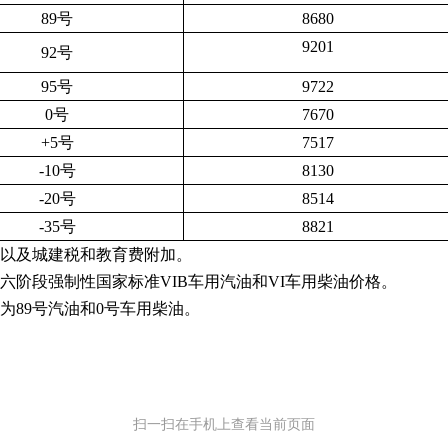
89号
8680
9201
92号
95号
9722
0号
7670
+5号
7517
-10号
8130
-20号
8514
-35号
8821
税以及城建税和教育费附加。
段强制性国家标准VIB车用汽油和VI车用柴油价格。
89号汽油和0号车用柴油。
扫一扫在手机上查看当前页面