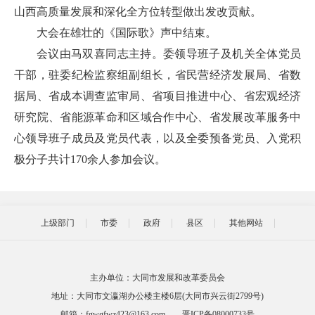
山西高质量发展和深化全方位转型做出发改贡献。
大会在雄壮的《国际歌》声中结束。
会议由马双喜同志主持。委领导班子及机关全体党员
干部，驻委纪检监察组副组长，省民营经济发展局、省数
据局、省成本调查监审局、省项目推进中心、省宏观经济
研究院、省能源革命和区域合作中心、省发展改革服务中
心领导班子成员及党员代表，以及全委预备党员、入党积
极分子共计170余人参加会议。
上级部门
市委
政府
县区
其他网站
主办单位：大同市发展和改革委员会
地址：大同市文瀛湖办公楼主楼6层(大同市兴云街2799号)
邮箱：fgwgfwz423@163.com
晋ICP备08000733号