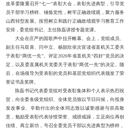
改革委隆重召开“七一”表彰大会，表彰先进典型，引导党
员干部学习榜样、锤炼党性，树牢正确政绩观，聚力服务
山西转型发展。按照树立和践行正确政绩观学习教育工作
安排，委党组书记、主任陈磊讲授专题党课。
大会在庄严的国歌声中拉开帷幕。会上，党组成员、
副主任马双喜、闫中立、杨韶欣依次宣读省直机关工委关
于表彰“两优一先”、评定2026年省直机关“四好”党员的决
定，以及委直属机关党委关于表彰“两优一先”的决定。随
后，在场领导为受表彰的党员和基层党组织代表颁发了荣
誉证书及奖牌。
陈磊书记代表委党组对受表彰集体和个人表示热烈祝
贺，向全委各级党组织、全体党员致以节日问候，向投身
发改事业、辛勤付出的全体同志致以诚挚感谢与崇高敬
意，勉励受表彰代表珍惜荣誉、戒骄戒躁，立足岗位再创
佳绩、再立新功，号召全委党员干部以先进典型为榜样，