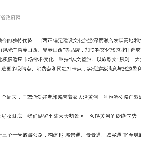
西省政府网
融合的独特优势，山西正锚定建设文化旅游深度融合发展高地和
西好风光”“康养山西、夏养山西”等品牌，加快将文化旅游业打造
积极适应市场需求变化，秉持“以文塑旅、以旅彰文”原则，大力
造更多吸睛点、消费点和网红打卡点，实现游客满意与旅游盈利
的一个周末，自驾游爱好者郭鸿带着家人沿黄河一号旅游公路自驾
景尽收眼底。我们游览平陆大天鹅景区，领略黄河的磅礴气势
行三个一号旅游公路，构建起“城景通、景景通、城乡通”的全域旅