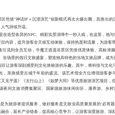
景区凭借“神话IP＋沉浸演艺”创新模式再次火爆出圈，其推出
，人气持续升温。
是在造型各异的NPC、精彩实景演绎中一秒入戏，在这里，他与
节目内容，提升游客全天候互动体验，保持热度和流量，为游客
络引流到全员互动，牛魔王逍遥谷景区凭借优质体验、高标准服务
段、全场景的假日文旅盛宴，塑造独具特色的当地文旅品牌，成为
目让游客深刻感受到文化体验游的乐趣。其中，将科技与文化巧妙结
光，亲身感受古城千年前的盛况。该艺术馆全方位增强游客参
又见平遥》《太行山上》《如梦大同》等优质旅游演艺项目，也
级夜间文旅消费集聚区、国家级旅游休闲街区，康养游、乡村
。
是为旅游者提供服务，做好服务是文旅业高质量发展的‘必答题’
元融合，延长产业链条，提高核心竞争力，让游客深度旅游、深刻