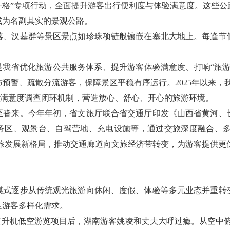
号升格”专项行动，全面提升游客出行便利度与体验满意度。这些
成为名副其实的景观公路。
落、汉墓群等景区景点如珍珠项链般镶嵌在塞北大地上。每逢节
是我省优化旅游公共服务体系、提升游客体验满意度、打响“旅
警、疏散分流游客，保障景区平稳有序运行。2025年以来，我
游客满意度调查闭环机制，营造放心、舒心、开心的旅游环境。
至沓来。今年年初，省文旅厅联合省交通厅印发《山西省黄河、
线服务区、观景台、自驾营地、充电设施等，通过交旅深度融合、多
文旅发展新格局，推动交通廊道向文旅经济带转变，为游客提供更
模式逐步从传统观光旅游向休闲、度假、体验等多元业态并重转
足游客多样化需求。
直升机低空游览项目后，湖南游客姚凌和丈夫大呼过瘾。从空中