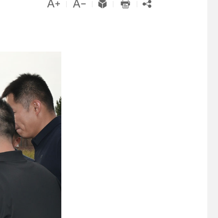





|
|
|
|