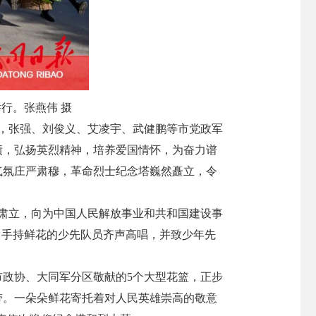
行。张燕伟 摄
午，张强、刘俊义、艾凌宇、武健鹏等市党政军
绩，弘扬英烈精神，培养爱国情怀，为奋力谱
气氛庄严肃穆，革命烈士纪念塔巍然矗立，令
肃立，向为中国人民解放事业和共和国建设事
、手持鲜花的少先队员齐声高唱，并致少年先
市政协、大同军分区敬献的5个大型花篮，正步
带。一朵朵鲜花寄托着对人民英雄崇高的敬意