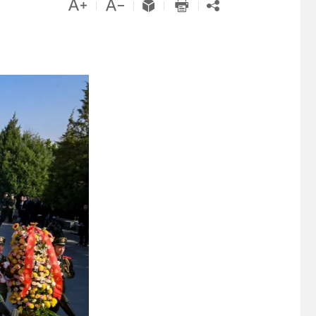





|
|
|
|