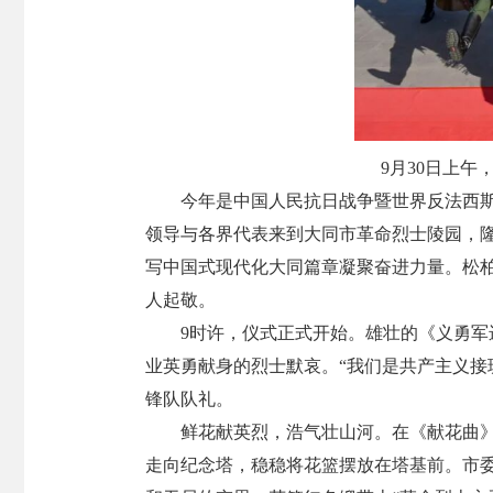
9月30日上
今年是中国人民抗日战争暨世界反法西斯
领导与各界代表来到大同市革命烈士陵园，
写中国式现代化大同篇章凝聚奋进力量。松
人起敬。
9时许，仪式正式开始。雄壮的《义勇
业英勇献身的烈士默哀。“我们是共产主义接
锋队队礼。
鲜花献英烈，浩气壮山河。在《献花曲》
走向纪念塔，稳稳将花篮摆放在塔基前。市