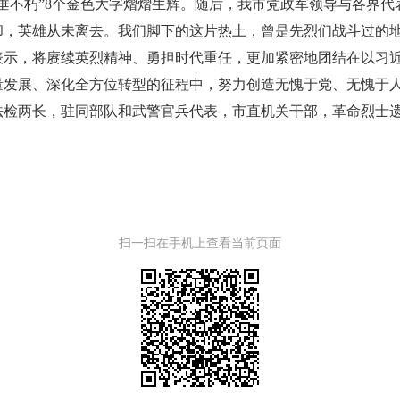
垂不朽”8个金色大字熠熠生辉。随后，我市党政军领导与各界代
却，英雄从未离去。我们脚下的这片热土，曾是先烈们战斗过的
表示，将赓续英烈精神、勇担时代重任，更加紧密地团结在以习
量发展、深化全方位转型的征程中，努力创造无愧于党、无愧于
法检两长，驻同部队和武警官兵代表，市直机关干部，革命烈士
扫一扫在手机上查看当前页面