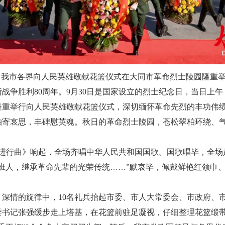
午，我市各界向人民英雄敬献花篮仪式在大同市革命烈士陵园隆重举
战争胜利80周年。9月30日是国家设立的烈士纪念日，当日上
隆重举行向人民英雄敬献花篮仪式，深切缅怀革命先烈的丰功伟
柏寄哀思，丰碑慰英魂。秋日的革命烈士陵园，苍松翠柏环绕、
军进行曲》响起，全场齐唱中华人民共和国国歌。国歌唱毕，全场
班人，继承革命先辈的光荣传统……”默哀毕，佩戴鲜艳红领巾
深情的旋律中，10名礼兵抬起市委、市人大常委会、市政府、
委书记张强缓步走上塔基，在花篮前驻足凝视，仔细整理花篮缎