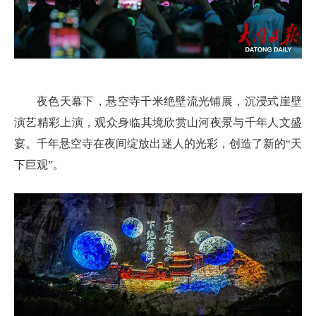
夜色天幕下，悬空寺千米绝壁流光铺展，沉浸式崖壁
演艺精彩上演，观众身临其境欣赏山河夜景与千年人文盛
宴。千年悬空寺在夜间绽放出迷人的光彩，创造了新的“天
下巨观”。