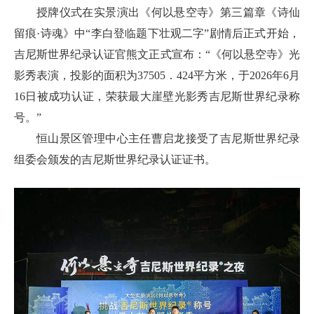
授牌仪式在实景演出《何以悬空寺》第三篇章《诗仙
留痕·诗魂》中“李白登临题下壮观二字”剧情后正式开始，
吉尼斯世界纪录认证官熊文正式宣布：“《何以悬空寺》光
影秀表演，投影的面积为37505．424平方米，于2026年6月
16日被成功认证，荣获最大崖壁光影秀吉尼斯世界纪录称
号。”
恒山景区管理中心主任曹启龙接受了吉尼斯世界纪录
组委会颁发的吉尼斯世界纪录认证证书。