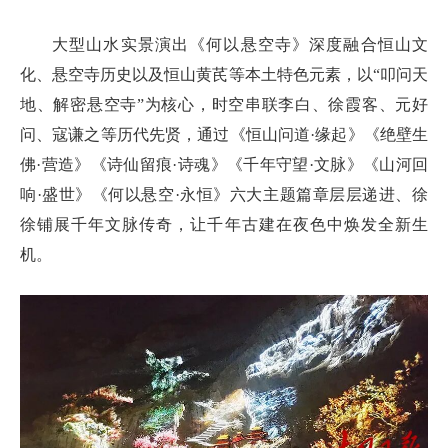
大型山水实景演出《何以悬空寺》深度融合恒山文
化、悬空寺历史以及恒山黄芪等本土特色元素，以“叩问天
地、解密悬空寺”为核心，时空串联李白、徐霞客、元好
问、寇谦之等历代先贤，通过《恒山问道·缘起》《绝壁生
佛·营造》《诗仙留痕·诗魂》《千年守望·文脉》《山河回
响·盛世》《何以悬空·永恒》六大主题篇章层层递进、徐
徐铺展千年文脉传奇，让千年古建在夜色中焕发全新生
机。