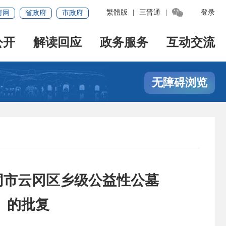

繁體版
|
三晋通
|
登录
府网
省政府
市政府
公开
解读回应
政务服务
互动交流
无障碍浏览
同市云冈区乡级公益性公墓
）的批复