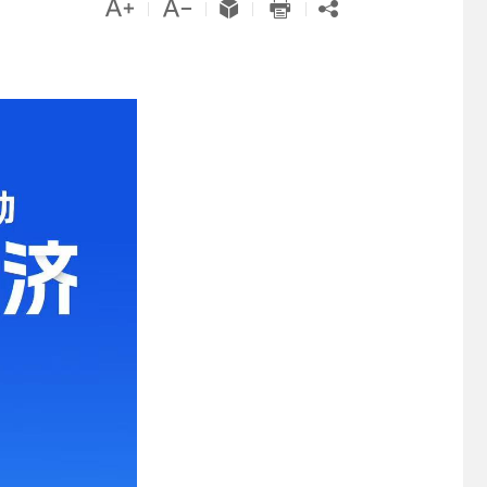





|
|
|
|